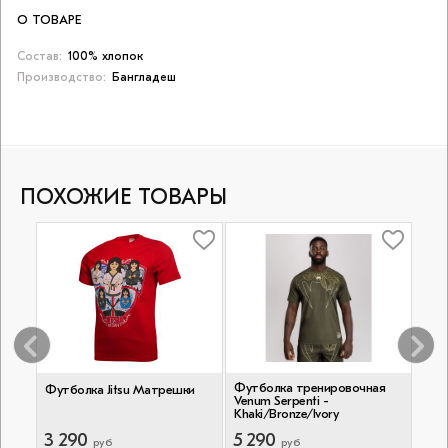
О ТОВАРЕ
Состав:
100% хлопок
Производство:
Бангладеш
ПОХОЖИЕ ТОВАРЫ
Н
Футболка тренировочная
Тре
ye
Футболка Jitsu Матрешки
Venum Serpenti -
Venu
Khaki/Bronze/Ivory
Blac
3 290
5 290
5 7
руб
руб