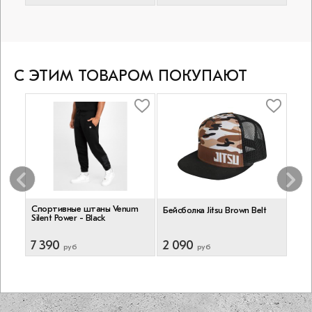
С ЭТИМ ТОВАРОМ ПОКУПАЮТ
Bo
Спортивные штаны Venum
Бейс
Бейсболка Jitsu Brown Belt
Silent Power - Black
Blac
7 390
2 090
3 2
руб
руб