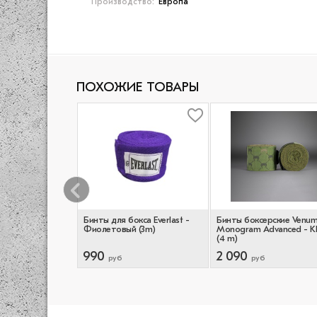
Производство:
Европа
ПОХОЖИЕ ТОВАРЫ
ерские Venum
Бинты для бокса Everlast -
Бинты боксерские Venu
ue (4.5m)
Фиолетовый (3m)
Monogram Advanced - Kh
(4 m)
990
2 090
руб
руб