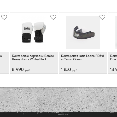
m
Боксерские перчатки Benlee
Боксерская капа Leone PD516
Бокс
Brampton - White/Black
- Camo Green
Dna 
8 990
1 850
13 
руб
руб