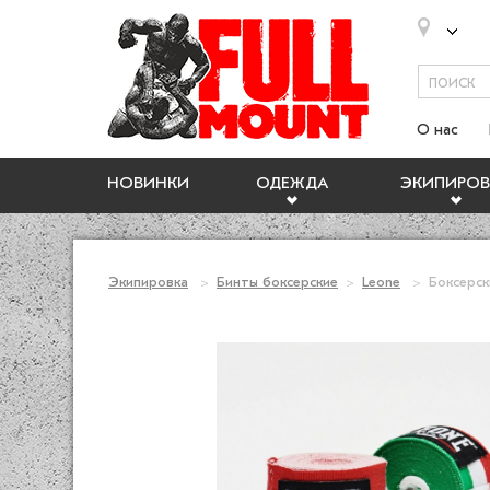
О нас
НОВИНКИ
ОДЕЖДА
ЭКИПИРОВ
Экипировка
Бинты боксерские
Leone
Боксерск