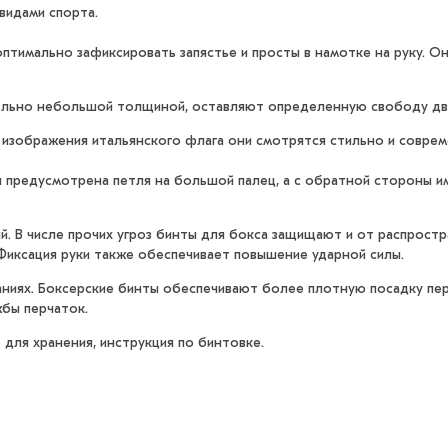
видами спорта.
тимально зафиксировать запястье и просты в намотке на руку. Он
ельно небольшой толщиной, оставляют определенную свободу дв
 изображения итальянского флага они смотрятся стильно и соврем
я предусмотрена петля на большой палец, а с обратной стороны и
ий. В числе прочих угроз бинты для бокса защищают и от распрос
Фиксация руки также обеспечивает повышение ударной силы.
ниях. Боксерские бинты обеспечивают более плотную посадку пер
бы перчаток.
 для хранения, инструкция по бинтовке.