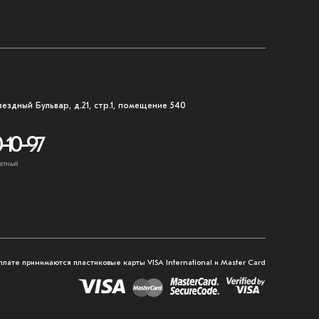
вездный Бульвар, д.21, стр.1, помещение 540
-10-97
атный
плате принимаются пластиковые карты VISA International и Master Card