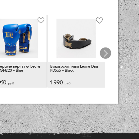
ерские перчатки Leone
Боксерская капа Leone Dna
Боксерская капа
GN220 - Blue
PD555 - Black
брекетов Opro In
Custom Braces - 
950
1 990
6 950
руб
руб
руб