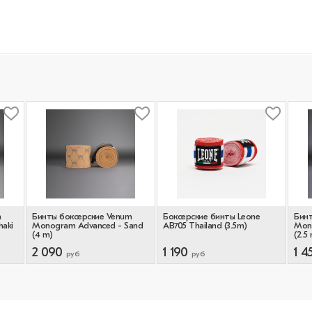
m
Бинты боксерские Venum
Боксерские бинты Leone
Бинт
aki
Monogram Advanced - Sand
AB705 Thailand (3.5m)
Mono
(4 m)
(2.5
2 090
1 190
1 4
руб
руб