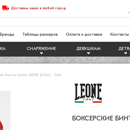
Доставим
заказ
в любой город
W
Бренды
Таблицы размеров
Оплата и доставка
Контакты
КА
СНАРЯЖЕНИЕ
ДЕВУШКАМ
ДЕТ
ие бинты Leone AB705 (3.5m) - Italy
БОКСЕРСКИЕ БИНТЫ 