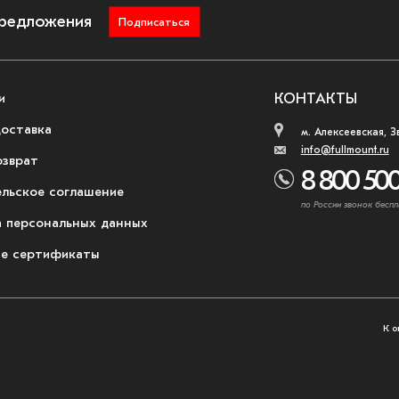
предложения
Подписаться
и
КОНТАКТЫ
доставка
м. Алексеевская, З
info@fullmount.ru
озврат
8 800 500
ельское соглашение
по России звонок беспл
 персональных данных
е сертификаты
К о