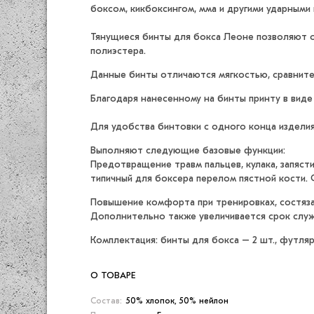
боксом, кикбоксингом, мма и другими ударными 
Тянущиеся бинты для бокса Леоне позволяют оп
полиэстера.
Данные бинты отличаются мягкостью, сравнит
Благодаря нанесенному на бинты принту в виде
Для удобства бинтовки с одного конца издели
Выполняют следующие базовые функции:
Предотвращение травм пальцев, кулака, запяст
типичный для боксера перелом пястной кости. 
Повышение комфорта при тренировках, состяза
Дополнительно также увеличивается срок служ
Комплектация: бинты для бокса – 2 шт., футляр
О ТОВАРЕ
Состав:
50% хлопок, 50% нейлон