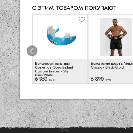
С ЭТИМ ТОВАРОМ ПОКУПАЮТ
рская Venum
Боксерская капа для
Боксерские шорты Venu
 Black/Blue
брекетов Opro Instant
Classic - Black/Gold
Custom Braces - Sky
Blue/White
6 950
6 890
руб
руб