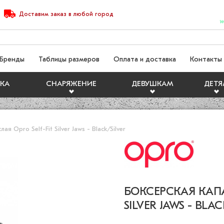
Доставим
заказ
в любой город
W
Бренды
Таблицы размеров
Оплата и доставка
Контакты
КА
СНАРЯЖЕНИЕ
ДЕВУШКАМ
ДЕТ
ая Opro Self-Fit Silver Jaws - Black/Silver
БОКСЕРСКАЯ КАПА
SILVER JAWS - BLAC