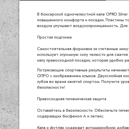
В боксерской одночелюстной капе OPRO Silver J
повышенного комфорта и посадки. Пластины то
воздуха улучшают воздухопроницаемость. Для 
Простая подгонка
Самостоятельная формовка за считанные минут
использует огромную силу челюсти для сжатия 
капу превосходной посадки, которая удобно ра
Потрясающие спортивные результаты начинаютс
ОПРО с изображением клыков. Двухслойная конс
зубов во время занятий спортом. Получите уров
безопасности!
Превосходная гигиеническая защита
Оставайтесь в безопасности. Обеспечьте гигие
содержащих бисфенол А и латекс.
Капа и футляр содержат антимикробную добавку