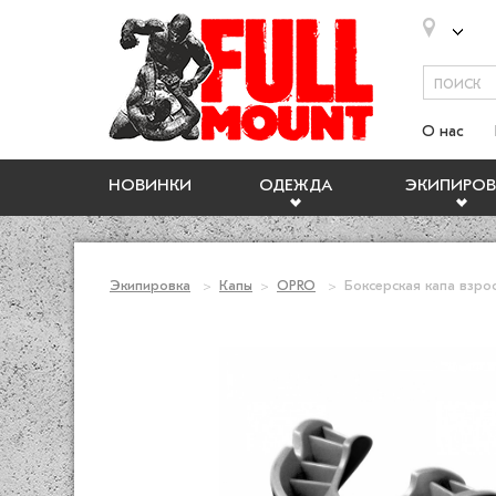
О нас
НОВИНКИ
ОДЕЖДА
ЭКИПИРОВ
Экипировка
Капы
OPRO
Боксерская капа взросл