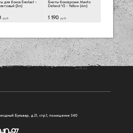
ы для бокса Everlast -
Бинты боксерские Manto
Боксерские перч
летовый (3m)
Defend V2 - Yellow (4m)
Challenger 3.0 - 
0
1 190
7 490
руб
руб
руб
вездный Бульвар, д.21, стр.1, помещение 540
-10-97