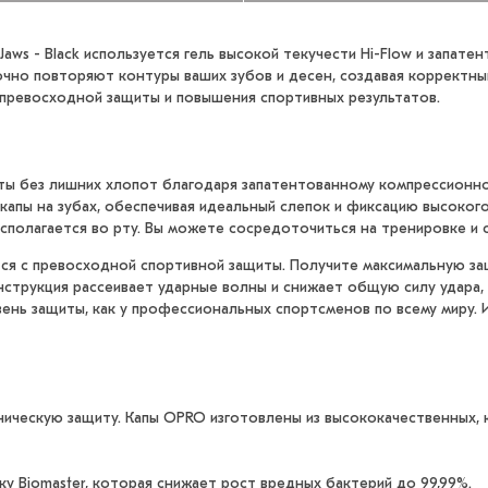
aws - Black используется гель высокой текучести Hi-Flow и запате
чно повторяют контуры ваших зубов и десен, создавая корректн
превосходной защиты и повышения спортивных результатов.
ы без лишних хлопот благодаря запатентованному компрессионно
капы на зубах, обеспечивая идеальный слепок и фиксацию высокого
сполагается во рту. Вы можете сосредоточиться на тренировке и с
я с превосходной спортивной защиты. Получите максимальную за
трукция рассеивает ударные волны и снижает общую силу удара, с
ень защиты, как у профессиональных спортсменов по всему миру. Иг
ническую защиту. Капы OPRO изготовлены из высококачественных,
 Biomaster, которая снижает рост вредных бактерий до 99,99%.