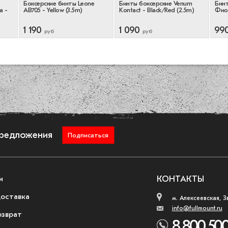
Боксерские бинты Leone
Бинты боксерские Venum
Бинт
a -
AB705 - Yellow (3.5m)
Kontact - Black/Red (2.5m)
Фио
1 190
1 090
99
руб
руб
предложения
Подписаться
и
КОНТАКТЫ
доставка
м. Алексеевская, З
info@fullmount.ru
озврат
8 800 500