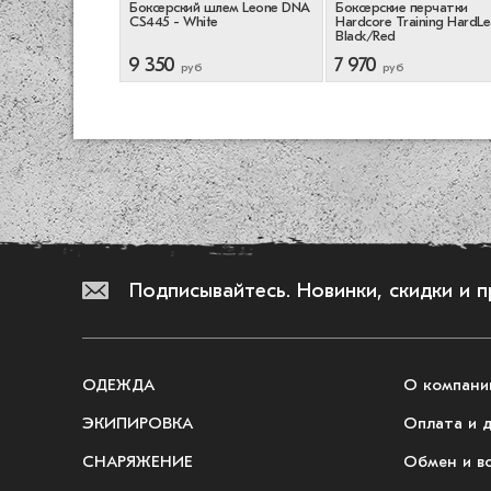
оксерские Venum
Боксерский шлем Leone DNA
Боксерские перчатки
5 - Black/White
CS445 - White
Hardcore Training HardLe
Black/Red
9 350
7 970
руб
руб
Подписывайтесь.
Новинки, скидки и 
ОДЕЖДА
О компани
ЭКИПИРОВКА
Оплата и 
СНАРЯЖЕНИЕ
Обмен и в