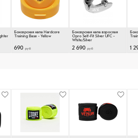
Боксерская капа Hardcore
Боксерская капа взрослая
Бокс
ghter
Training Base - Yellow
Opro Self-Fit Silver UFC -
Trai
White/Silver
690
2 690
1 2
руб
руб