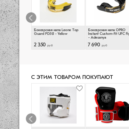
капа взрослая
Боксерская капа Leone Top
Боксерская капа OPRO
t Bronze UFC -
Guard PD513 - Yellow
Instant Custom-Fit UFC Fi
- Adesanya
2 350
7 690
руб
руб
С ЭТИМ ТОВАРОМ ПОКУПАЮТ