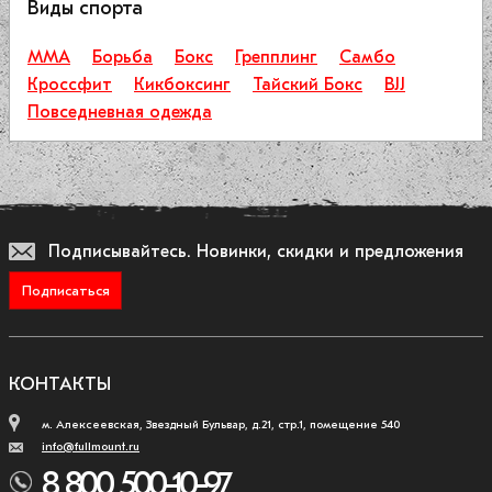
Виды спорта
ММА
Борьба
Бокс
Грепплинг
Самбо
Кроссфит
Кикбоксинг
Тайский Бокс
BJJ
Повседневная одежда
Подписывайтесь.
Новинки, скидки и предложения
Подписаться
КОНТАКТЫ
м. Алексеевская, Звездный Бульвар, д.21, стр.1, помещение 540
info@fullmount.ru
8 800 500-10-97