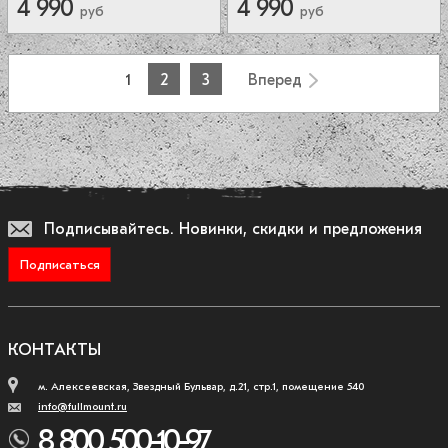
4 990
4 990
руб
руб
1
2
3
Вперед
Подписывайтесь.
Новинки, скидки и предложения
Подписаться
КОНТАКТЫ
м. Алексеевская, Звездный Бульвар, д.21, стр.1, помещение 540
info@fullmount.ru
8 800 500-10-97