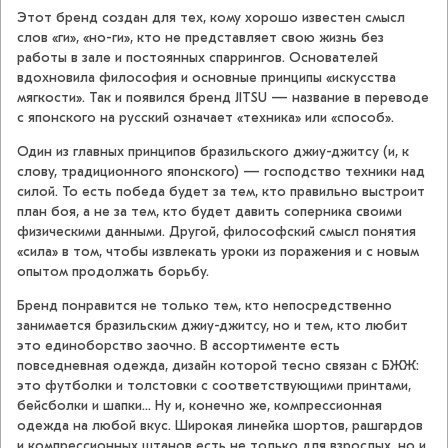
Этот бренд создан для тех, кому хорошо известен смысл
слов «ги», «но-ги», кто не представляет свою жизнь без
работы в зале и постоянных спаррингов. Основателей
вдохновила философия и основные принципы «искусства
мягкости». Так и появился бренд JITSU — название в переводе
с японского на русский означает «техника» или «способ».
Один из главных принципов бразильского джиу-джитсу (и, к
слову, традиционного японского) — господство техники над
силой. То есть победа будет за тем, кто правильно выстроит
план боя, а не за тем, кто будет давить соперника своими
физическими данными. Другой, философский смысл понятия
«сила» в том, чтобы извлекать уроки из поражения и с новым
опытом продолжать борьбу.
Бренд понравится не только тем, кто непосредственно
занимается бразильским джиу-джитсу, но и тем, кто любит
это единоборство заочно. В ассортименте есть
повседневная одежда, дизайн которой тесно связан с БЖЖ:
это футболки и толстовки с соответствующими принтами,
бейсболки и шапки... Ну и, конечно же, компрессионная
одежда на любой вкус. Широкая линейка шортов, рашгардов
и компрессионных штанов есть не только для взрослых, но и