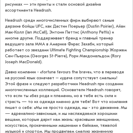
рисунках — эти принты и стали основой дизайна
ассортимента Headrush.
Headrush среди многочисленных фирм выбирают самые
дерзкие бойцы UFC, как Дастин Поерьер (Dustin Poirier), Айан
Мак-Колл (Ian McCall), Энтони Петтис (Anthony Pettis) и
многие другие. Поддерживает бренд и главный тренер
ведущего зала ММА в Америке Фирас Захаби, который
работает со звездами Ultimate Fighting Championship Жоржем
Сен-Пьером (Georges St-Pierre), Рори Макдональдом (Rory
Joseph MacDonald).
Девиз компании - «fortune favours the brave», что в переводе
на русский язык означает – «удача сопутствует смелым»!
Этой фразе и следуют разработчики Headrush при создании
многочисленных коллекций. Основатели Headrush говорят,
что если ты «без рода и племени», но в тебе есть сила и
страсть — то их одежда именно для тебя! Вот что компания
пишет о себе: «Мы не просто одежда, мы - это движение. Мы
— адреналино-зависимые, и мы наслаждаемся хорошими
вещами, которые дарит нам жизнь: красивыми женщинами,
искусством, прокаченными машинами и байками, тяжелой
музыкой и спортом. Мы продвигаем смелую жизненную