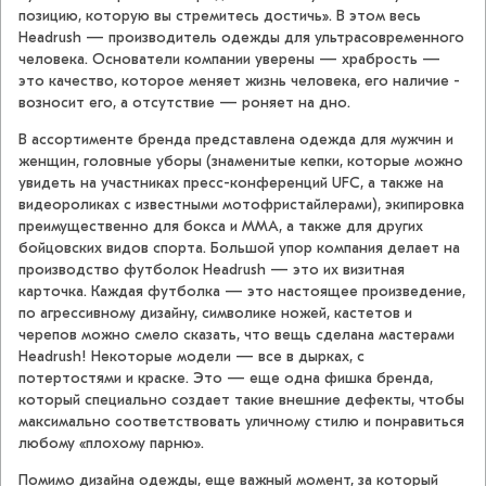
позицию, которую вы стремитесь достичь». В этом весь
Headrush — производитель одежды для ультрасовременного
человека. Основатели компании уверены — храбрость —
это качество, которое меняет жизнь человека, его наличие -
возносит его, а отсутствие — роняет на дно.
В ассортименте бренда представлена одежда для мужчин и
женщин, головные уборы (знаменитые кепки, которые можно
увидеть на участниках пресс-конференций UFC, а также на
видеороликах с известными мотофристайлерами), экипировка
преимущественно для бокса и ММА, а также для других
бойцовских видов спорта. Большой упор компания делает на
производство футболок Headrush — это их визитная
карточка. Каждая футболка — это настоящее произведение,
по агрессивному дизайну, символике ножей, кастетов и
черепов можно смело сказать, что вещь сделана мастерами
Headrush! Некоторые модели — все в дырках, с
потертостями и краске. Это — еще одна фишка бренда,
который специально создает такие внешние дефекты, чтобы
максимально соответствовать уличному стилю и понравиться
любому «плохому парню».
Помимо дизайна одежды, еще важный момент, за который