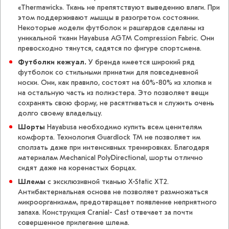
«Thermawick». Ткань не препятствуют выведению влаги. При
этом поддерживают мышцы в разогретом состоянии.
Некоторые модели футболок и рашгардов сделаны из
уникальной ткани Hayabusa AGTM Compression Fabric. Они
превосходно тянутся, садятся по фигуре спортсмена.
Футболки кежуал.
У бренда имеется широкий ряд
футболок со стильными принатми для повседневной
носки. Они, как правило, состоят на 60%-80% из хлопка и
на остальную часть из полиэстера. Это позволяет вещи
сохранять свою форму, не расятгиваться и служить очень
долго своему владельцу.
Шорты
Hayabusa необходимо купить всем ценителям
комфорта. Технология Guardlock TM не позволяет им
сползать даже при интенсивных тренировках. Благодаря
материалам Mechanical PolyDirectional, шорты отлично
сидят даже на коренастых борцах.
Шлемы
с эксклюзивной тканью X-Static XT2.
Антибактериальная основа не позволяет размножаться
микроорганизмам, предотвращает появление неприятного
запаха. Конструкция Cranial- Cast отвечает за почти
совершенное прилегание шлема.