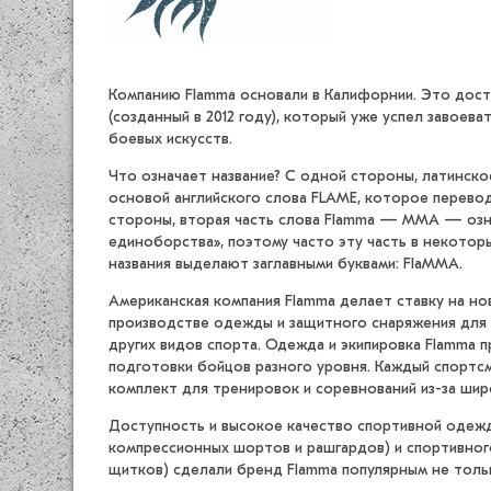
Компанию Flamma основали в Калифорнии. Это дос
(созданный в 2012 году), который уже успел завоев
боевых искусств.
Что означает название? С одной стороны, латинск
основой английского слова FLAME, которое перевод
стороны, вторая часть слова Flamma — ММА — оз
единоборства», поэтому часто эту часть в некотор
названия выделают заглавными буквами: FlaMMA.
Американская компания Flamma делает ставку на но
производстве одежды и защитного снаряжения для М
других видов спорта. Одежда и экипировка Flamma 
подготовки бойцов разного уровня. Каждый спортс
комплект для тренировок и соревнований из-за шир
Доступность и высокое качество спортивной одежд
компрессионных шортов и рашгардов) и спортивног
щитков) сделали бренд Flamma популярным не толь