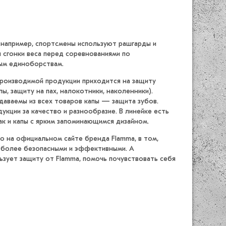
, например, спортсмены используют рашгарды и
 сгонки веса перед соревнованиями по
ным единоборствам.
производимой продукции приходится на защиту
пы, защиту на пах, налокотники, наколенники).
аваемы из всех товаров капы — защита зубов.
укции за качество и разнообразие. В линейке есть
ак и капы с ярким запоминающимся дизайном.
но на официальном сайте бренда Flamma, в том,
 более безопасными и эффективными. А
ьзует защиту от Flamma, помочь почувствовать себя