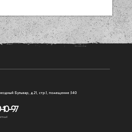
вездный Бульвар, д.21, стр.1, помещение 540
-10-97
атный