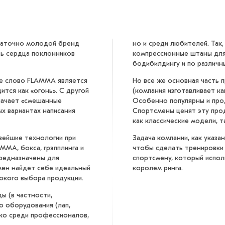
таточно молодой бренд
но и среди любителей. Так
ать сердца поклонников
компрессионные штаны для
бодибилдингу и по различ
ое слово FLAMMA является
Но все же основная часть 
ится как «огонь». С другой
(компания изготавливает ка
начает «смешанные
Особенно популярны и прод
ых вариантах написания
Спортсмены ценят эту прод
как классические модели, т
вейшие технологии при
Задача компании, как указа
МА, бокса, грэпплинга и
чтобы сделать тренировки
предназначены для
спортсмену, который испол
мен найдет себе идеальный
королем ринга.
окого выбора продукции.
ы (в частности,
о оборудования (лап,
ко среди профессионалов,