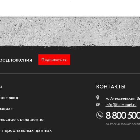
предложения
Подписаться
и
КОНТАКТЫ
доставка
м. Алексеевская, З
info@fullmount.ru
озврат
8 800 500
ельское соглашение
по России звонок беспл
 персональных данных