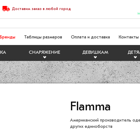
Доставим
заказ
в любой город
W
Бренды
Таблицы размеров
Оплата и доставка
Контакты
КА
СНАРЯЖЕНИЕ
ДЕВУШКАМ
ДЕТ
Flamma
Американский производитель оде
других единоборств