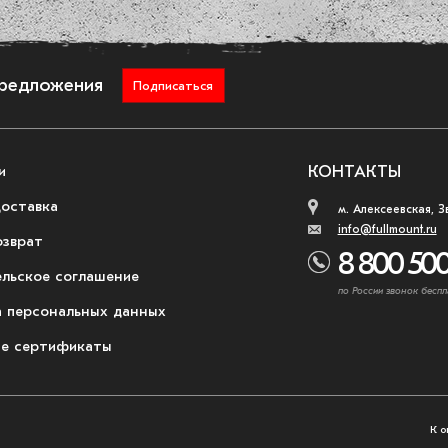
предложения
Подписаться
и
КОНТАКТЫ
доставка
м. Алексеевская, З
info@fullmount.ru
озврат
8 800 500
ельское соглашение
по России звонок беспл
 персональных данных
е сертификаты
К о