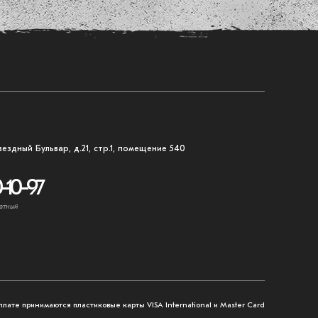
вездный Бульвар, д.21, стр.1, помещение 540
-10-97
атный
плате принимаются пластиковые карты VISA International и Master Card