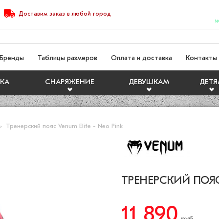
Доставим
заказ
в любой город
W
Бренды
Таблицы размеров
Оплата и доставка
Контакты
КА
СНАРЯЖЕНИЕ
ДЕВУШКАМ
ДЕТ
Тренерский пояс Venum Elite - Neo Pink
ТРЕНЕРСКИЙ ПОЯС 
11 890
руб.