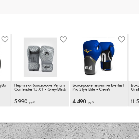
oyBo
Перчатки боксерские Venum
Боксерские перчатки Everlast
Бокс
Contender 1.5 XT - Grey/Black
Pro Style Elite - Синий
Graf
5 990
4 490
11 
руб
руб