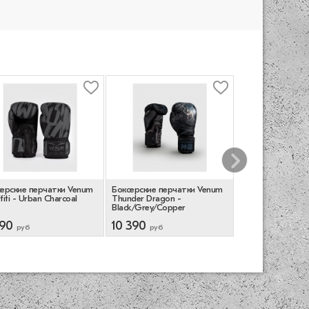
ерские перчатки Venum
Боксерские перчатки Venum
Перчатки боксер
fiti - Urban Charcoal
Thunder Dragon -
Challenger 4.0 - 
Black/Grey/Copper
590
10 390
8 390
руб
руб
руб