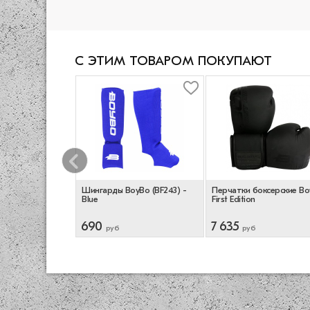
С ЭТИМ ТОВАРОМ ПОКУПАЮТ
перчатки Leone
Шингарды BoyBo (BF243) -
Перчатки боксерские B
hite/Gold
Blue
First Edition
690
7 635
руб
руб