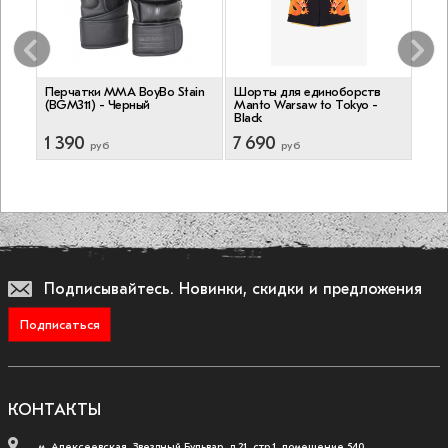
ne
Перчатки ММА BoyBo Stain
Шорты для единоборств
Шор
(BGM311) - Черный
Manto Warsaw to Tokyo -
Trai
Black
1 390
7 690
6 4
руб
руб
Подписывайтесь.
Новинки, скидки и предложения
Подписаться
КОНТАКТЫ
м. Алексеевская, Звездный Бульвар, д.21, стр.1, помещение 540