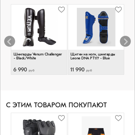
ы
Шингарды Venum Challenger
Щитки на ноги, шингарды
Шинг
- Black/White
Leone DNA PT177 - Blue
Matt
6 990
11 990
9 
руб
руб
С ЭТИМ ТОВАРОМ ПОКУПАЮТ