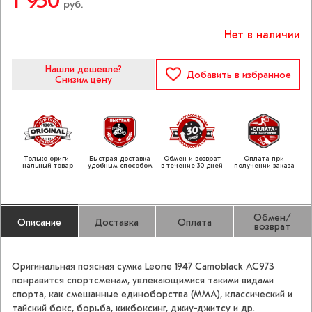
1 950
руб.
Нет в наличии
Нашли дешевле?
Добавить
в избранное
Снизим цену
Только ориги­
Быстрая доставка
Обмен и возврат
Оплата при
нальный товар
удобным способом
в течение 30 дней
получении заказа
Обмен/
Описание
Доставка
Оплата
возврат
Оригинальная поясная сумка Leone 1947 Camoblack AC973
понравится спортсменам, увлекающимися такими видами
спорта, как смешанные единоборства (ММА), классический и
тайский бокс, борьба, кикбоксинг, джиу-джитсу и др.