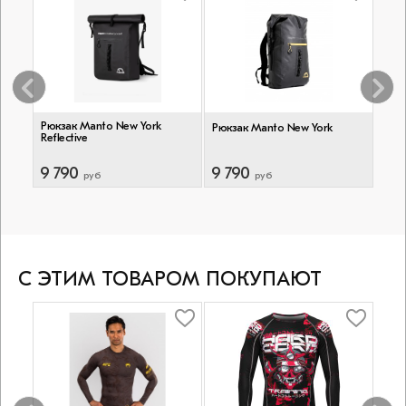
m
Рюкзак Manto New York
Рюкз
Рюкзак Manto New York
Reflective
Blac
9 790
9 790
9 5
руб
руб
С ЭТИМ ТОВАРОМ ПОКУПАЮТ
-20