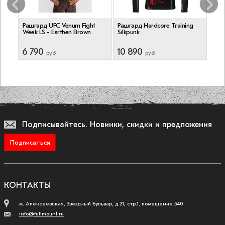
в
Рашгард UFC Venum Fight
Рашгард Hardcore Training
Рашг
Week LS - Earthen Brown
Silkpunk
Pitbu
6 790
10 890
5 5
руб
руб
Подписывайтесь.
Новинки, скидки и предложения
Подписаться
КОНТАКТЫ
м. Алексеевская, Звездный Бульвар, д.21, стр.1, помещение 540
info@fullmount.ru