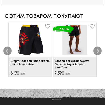
С ЭТИМ ТОВАРОМ ПОКУПАЮТ
НОВИНКА
в
Шорты для единоборств No
Шорты для единоборств
Шор
r
Name Chip n Dale
Venum x Roger Gracie -
Trai
Black/Red
6 170
7 590
6 4
руб
руб