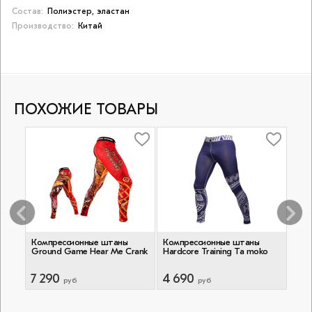
Состав:
Полиэстер, эластан
Производство:
Китай
ПОХОЖИЕ ТОВАРЫ
Компрессионные штаны
Компрессионные штаны
Ком
Ground Game Hear Me Crank
Hardcore Training Ta moko
Venu
Blac
7 290
4 690
5 9
руб
руб