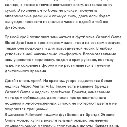
солнце, а также отлично впитывает влагу, оставляя кожу
сухой. Это значит, что боец не рискует получить
аллергические реакции и кожную сыпь, даже если будет
вынужден провести несколько часов в одной и той же
футболке.
Прямой крой позволяет заниматься в футболке Ground Game
Blood Sport как в тренажерном зале, так и на свежем воздухе.
Также она подходит и для повседневной носки. В любых
условиях в ней максимально комфортно. Вспомогательные
швы укрепляют горловину, подол и края рукавов, поэтому
изделие сохраняет форму и не растягивается в течение
длительного времени.
Дизайн очень яркий. На красном узоре выделяется белая
надпись Mixed Martial Arts. Также есть название бренда
Ground Game и надпись sportswear. Принты, нанесенные
методом сублимации, даже после продолжительного
ношения и многочисленных стирок не потеряют цвета и не
покроются трещинами.
В магазине Fullmount помимо футболок от бренда Ground
Game можно купить вместительный рюкзак, различную
компрессионную одежду и спортивные шорты. Каждая вещь