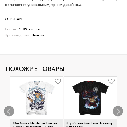
отличается уникальным, ярким дизайном.
О ТОВАРЕ
Состав:
100% хлопок
Производство:
Польша
ПОХОЖИЕ ТОВАРЫ
Футболка Hardcore Training
Футболка Hardcore Training
Фут
Good Old Boxing - White
Killer Shark
Venu