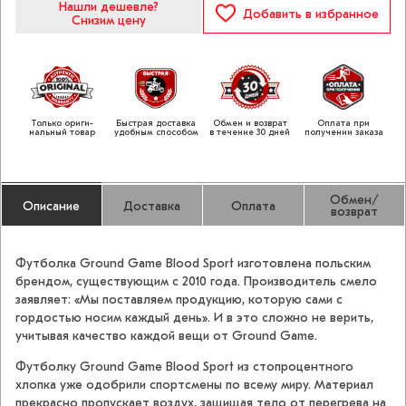
Нашли дешевле?
Добавить
в избранное
Снизим цену
Только ориги­
Быстрая доставка
Обмен и возврат
Оплата при
нальный товар
удобным способом
в течение 30 дней
получении заказа
Обмен/
Описание
Доставка
Оплата
возврат
Футболка Ground Game Blood Sport изготовлена польским
брендом, существующим с 2010 года. Производитель смело
заявляет: «Мы поставляем продукцию, которую сами с
гордостью носим каждый день». И в это сложно не верить,
учитывая качество каждой вещи от Ground Game.
Футболку Ground Game Blood Sport из стопроцентного
хлопка уже одобрили спортсмены по всему миру. Материал
прекрасно пропускает воздух, защищая тело от перегрева на