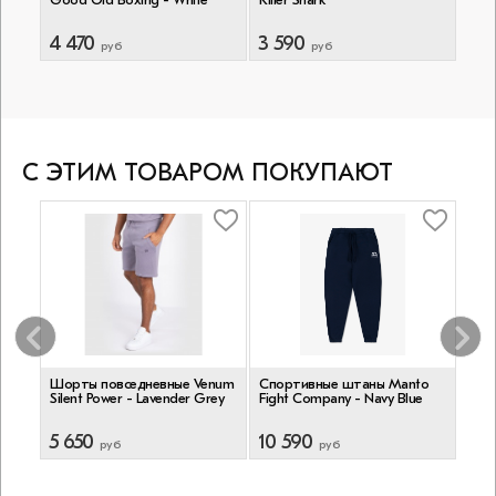
4 470
3 590
5 2
руб
руб
С ЭТИМ ТОВАРОМ ПОКУПАЮТ
Шорты повседневные Venum
Спортивные штаны Manto
Спо
IO21
Silent Power - Lavender Grey
Fight Company - Navy Blue
Tata
5 650
10 590
5 8
руб
руб