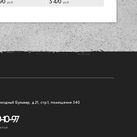
90
5 470
4 290
руб
руб
руб
вездный Бульвар, д.21, стр.1, помещение 540
-10-97
атный