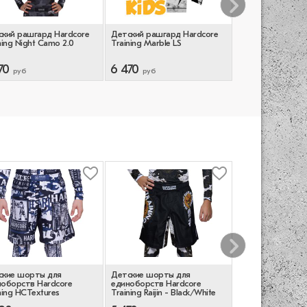
кий рашгард Hardcore
Детский рашгард Hardcore
Детский рашгар
ning Night Camo 2.0
Training Marble LS
Chip n Dale LS
70
6 470
5 970
руб
руб
руб
ские шорты для
Детские шорты для
Детские шорты 
ноборств Hardcore
единоборств Hardcore
единоборств Ha
ning HCTextures
Training Raijin - Black/White
Training Raude