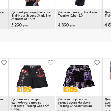
ore
Детский рашгард Hardcore
Детский рашгард Hardcore
Детс
Training х Ground Shark The
Training Cyber 2.0
Trai
Moment of Truth
5 290
4 890
4 8
руб
руб
re
Детские шорты для
Детские шорты для
Дет
единоборств шорты
единоборств Hardcore
еди
Hardcore Training Code Of
Training Chrysanthemum
Trai
Honor