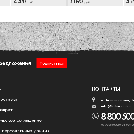
4 470
3 890
4 8
руб
руб
предложения
Подписаться
и
КОНТАКТЫ
доставка
м. Алексеевская, З
info@fullmount.ru
озврат
8 800 500
ельское соглашение
по России звонок беспл
 персональных данных