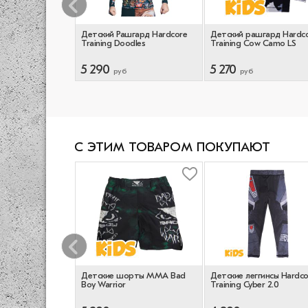
шгард Hardcore
Детский Рашгард Hardcore
Детский рашгард Hardc
xagon Camo
Training Doodles
Training Cow Camo LS
5 290
5 270
руб
руб
С ЭТИМ ТОВАРОМ ПОКУПАЮТ
рты для
Детские шорты ММА Bad
Детские леггинсы Hardco
в Hardcore
Boy Warrior
Training Cyber 2.0
er Fury