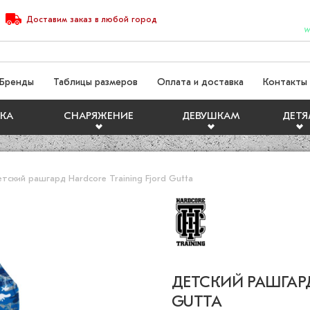
Доставим
заказ
в любой город
W
Бренды
Таблицы размеров
Оплата и доставка
Контакты
КА
СНАРЯЖЕНИЕ
ДЕВУШКАМ
ДЕТ
тский рашгард Hardcore Training Fjord Gutta
ДЕТСКИЙ РАШГАРД
GUTTA