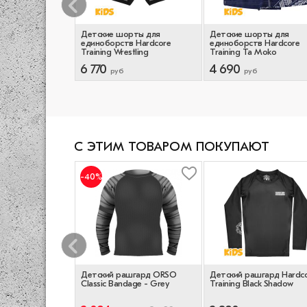
рты для
Детские шорты для
Детские шорты для
в Hardcore
единоборств Hardcore
единоборств Hardcore
mmer
Training Wrestling
Training Ta Moko
6 770
4 690
руб
руб
С ЭТИМ ТОВАРОМ ПОКУПАЮТ
-40%
шгард Hardcore
Детский рашгард ORSO
Детский рашгард Hardc
 Moko
Classic Bandage - Grey
Training Black Shadow