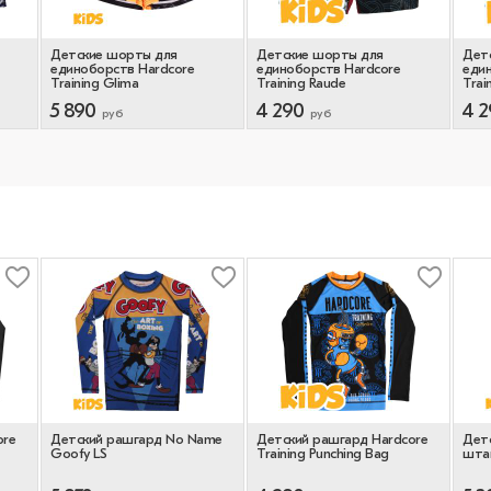
Детские шорты для
Детские шорты для
Дет
единоборств Hardcore
единоборств Hardcore
еди
Training Glima
Training Raude
Trai
5 890
4 290
4 2
руб
руб
ore
Детский рашгард No Name
Детский рашгард Hardcore
Дет
Goofy LS
Training Punching Bag
штан