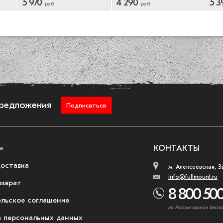
5 970
4 290
5 3
руб
руб
предложения
Подписаться
и
КОНТАКТЫ
доставка
м. Алексеевская, З
info@fullmount.ru
озврат
8 800 500
ельское соглашение
по России звонок беспл
 персональных данных