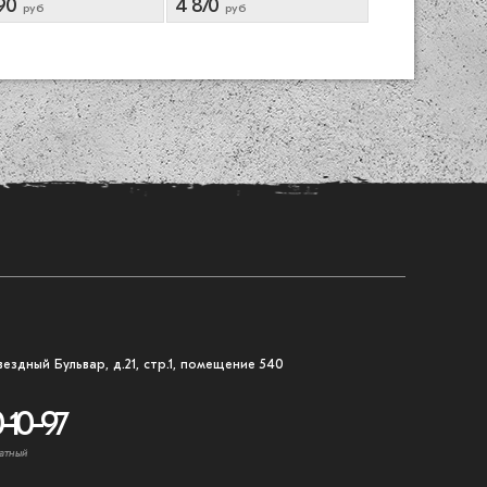
90
4 870
4 890
руб
руб
руб
вездный Бульвар, д.21, стр.1, помещение 540
-10-97
атный