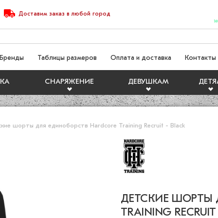
Доставим
заказ
в любой город
W
Бренды
Таблицы размеров
Оплата и доставка
Контакты
КА
СНАРЯЖЕНИЕ
ДЕВУШКАМ
ДЕТ
кие шорты для единоборств Hardcore Training Recruit - Black
ДЕТСКИЕ ШОРТЫ 
TRAINING RECRUIT