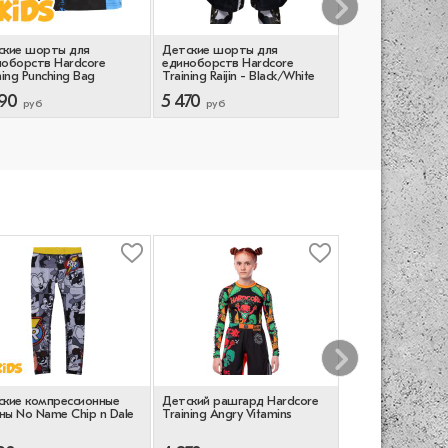
ские шорты для
Детские шорты для
Детские шорты 
ноборств Hardcore
единоборств Hardcore
единоборств ш
ning Punching Bag
Training Raijin - Black/White
Hardcore Trainin
Honor
90
5 470
4 470
руб
руб
руб
ские компрессионные
Детский рашгард Hardcore
Детский рашгард
ы No Name Chip n Dale
Training Angry Vitamins
Training HCTextu