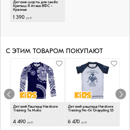
Детские шорты для самбо
Крепыш Я Атака ВФС -
Красные
1 390
руб
С ЭТИМ ТОВАРОМ ПОКУПАЮТ
g Ta
Детский Рашгард Hardcore
Детский рашгард Hardcore
Детс
Training Ta Moko
Training No-Gi Grappling SS
Opro
Whi
4 490
6 470
1 5
руб
руб