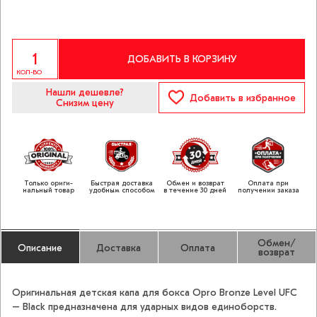
ДОБАВИТЬ В КОРЗИНУ
КОЛ-ВО
Нашли дешевле?
Добавить
в избранное
Снизим цену
Только ориги­
Быстрая доставка
Обмен и возврат
Оплата при
нальный товар
удобным способом
в течение 30 дней
получении заказа
Обмен/
Описание
Доставка
Оплата
возврат
Оригинальная детская капа для бокса Opro Bronze Level UFC
– Black предназначена для ударных видов единоборств.