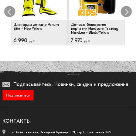
Шингарды детские Venum
Детские боксерские
Дет
Elite - Neo Yellow
перчатки Hardcore Training
перч
HardLea - Black/Yellow
boxi
6 990
7 970
6 
руб
руб
Подписывайтесь.
Новинки, скидки и предложения
Подписаться
КОНТАКТЫ
м. Алексеевская, Звездный Бульвар, д.21, стр.1, помещение 540