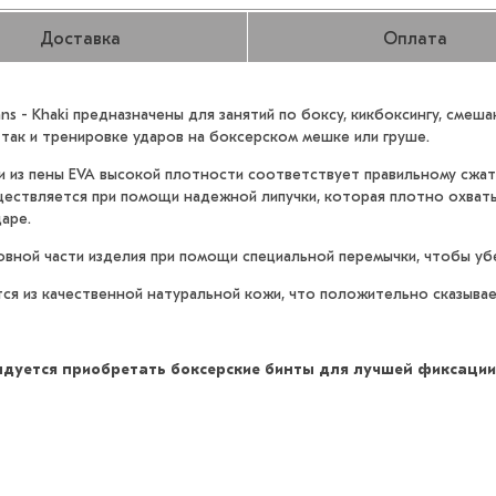
Доставка
Оплата
ns - Khaki предназначены для занятий по боксу, кикбоксингу, сме
, так и тренировке ударов на боксерском мешке или груше.
ли из пены EVA высокой плотности соответствует правильному сжа
ществляется при помощи надежной липучки, которая плотно охваты
даре.
вной части изделия при помощи специальной перемычки, чтобы убе
тся из качественной натуральной кожи, что положительно сказывае
дуется приобретать боксерские бинты для лучшей фиксации 