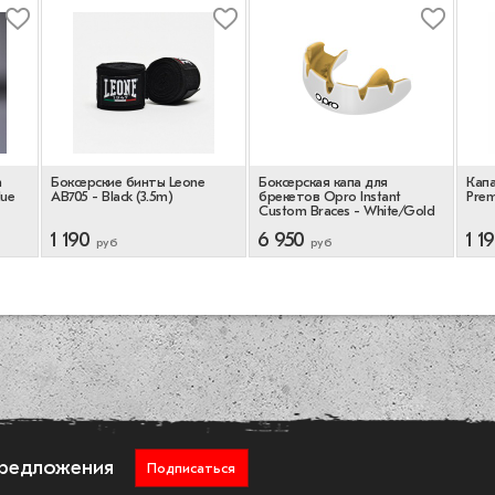
m
Боксерские бинты Leone
Боксерская капа для
Капа
lue
AB705 - Black (3.5m)
брекетов Opro Instant
Prem
Custom Braces - White/Gold
1 190
6 950
1 1
руб
руб
предложения
Подписаться