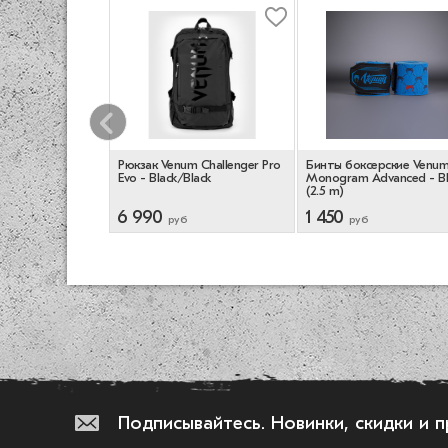
капа для
Рюкзак Venum Challenger Pro
Бинты боксерские Venu
ro Instant
Evo - Black/Black
Monogram Advanced - B
es - Clear
(2.5 m)
6 990
1 450
руб
руб
Подписывайтесь.
Новинки, скидки и 