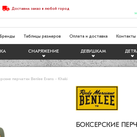
Доставим
заказ
в любой город
W
Бренды
Таблицы размеров
Оплата и доставка
Контакты
КА
СНАРЯЖЕНИЕ
ДЕВУШКАМ
ДЕТ
рские перчатки Benlee Evans - Khaki
БОКСЕРСКИЕ ПЕРЧА