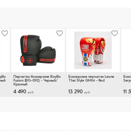
oyBo
Перчатки боксерские BoyBo
Боксерские перчатки Leone
Бокс
рный
Fusion (BG-092) - Черный/
Thai Style GN114 - Red
Serp
Красный
4 490
13 290
11 
руб
руб