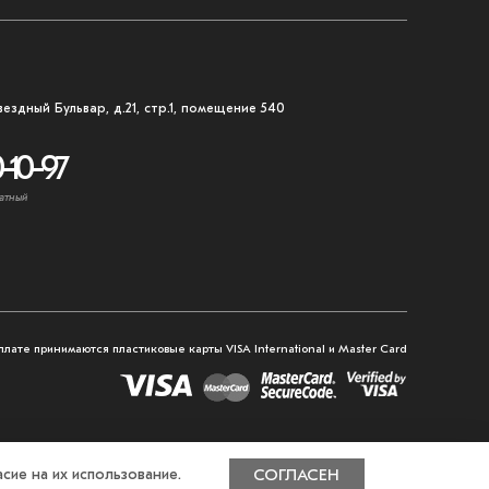
вездный Бульвар, д.21, стр.1, помещение 540
-10-97
атный
плате принимаются пластиковые карты VISA International и Master Card
сие на их использование.
СОГЛАСЕН