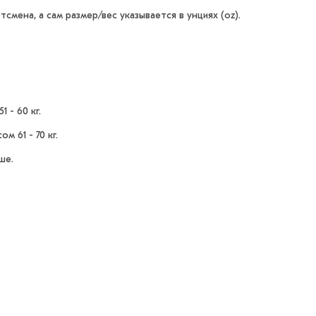
смена, а сам размер/вес указывается в унциях (oz).
 - 60 кг.
м 61 - 70 кг.
ше.