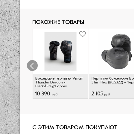
ПОХОЖИЕ ТОВАРЫ
 перчатки Venum
Боксерские перчатки Venum
Перчатки боксерские B
haki/Bronze/Ivory
Thunder Dragon -
Stain Flex (BGS322) - Че
Black/Grey/Copper
10 390
2 105
руб
руб
С ЭТИМ ТОВАРОМ ПОКУПАЮТ