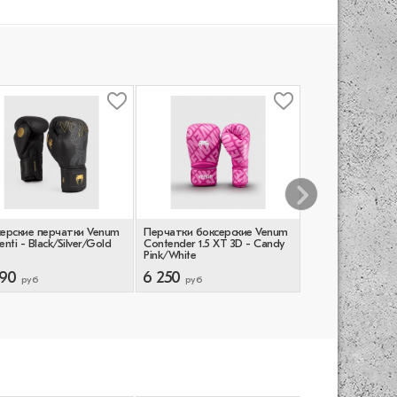
ерские перчатки Venum
Перчатки боксерские Venum
Боксерские перча
enti - Black/Silver/Gold
Contender 1.5 XT 3D - Candy
Elite ProStyle - К
Pink/White
590
6 250
4 990
руб
руб
руб