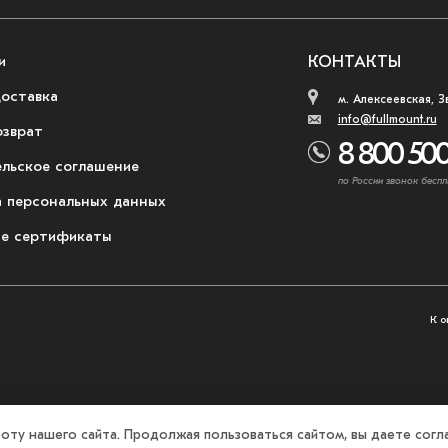
и
КОНТАКТЫ
доставка
м. Алексеевская, З
info@fullmount.ru
озврат
8 800 500
ельское соглашение
по России звонок беспл
 персональных данных
е сертификаты
К о
оту нашего сайта. Продолжая пользоваться сайтом, вы даете согла