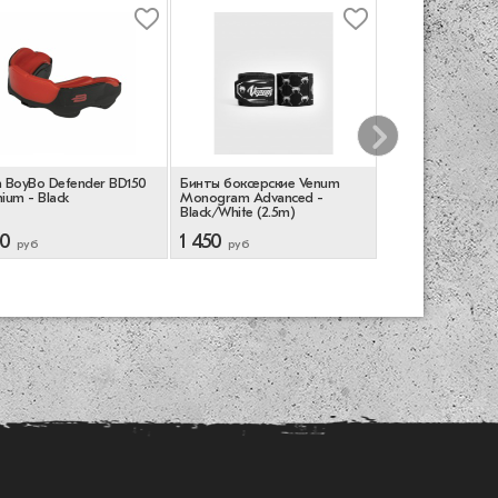
 BoyBo Defender BD150
Бинты боксерские Venum
Сумка спортивна
ium - Black
Monogram Advanced -
Shockwave - Black
Black/White (2.5m)
90
1 450
12 290
руб
руб
руб