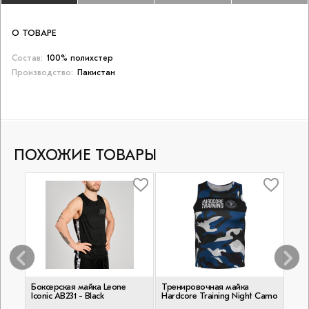
О ТОВАРЕ
Состав:
100% полихстер
Производство:
Пакистан
ПОХОЖИЕ ТОВАРЫ
re
Боксерская майка Leone
Тренировочная майка
Тре
Iconic AB231 - Black
Hardcore Training Night Camo
Hard