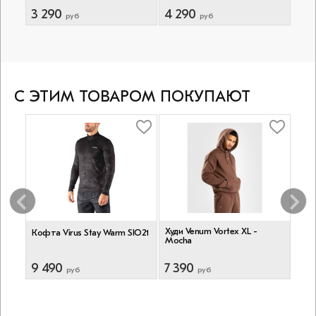
3 290
4 290
5 7
руб
руб
С ЭТИМ ТОВАРОМ ПОКУПАЮТ
Худи Venum Vortex XL -
Тре
Кофта Virus Stay Warm SIO21
Mocha
Hard
Vita
9 490
7 390
5 2
руб
руб