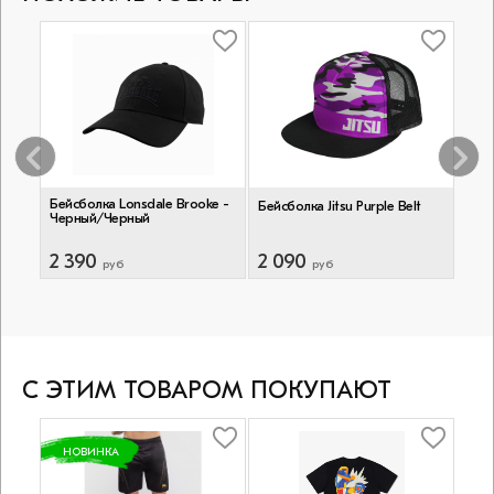
an -
Бейсболка Lonsdale Brooke -
Бейсболка Jitsu Purple Belt
Бейс
Черный/Черный
2 390
2 090
2 
руб
руб
С ЭТИМ ТОВАРОМ ПОКУПАЮТ
НОВИНКА