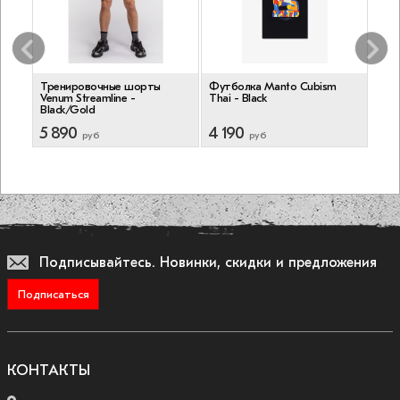
der
Тренировочные шорты
Футболка Manto Cubism
Худи
Venum Streamline -
Thai - Black
Black/Gold
5 890
4 190
10 
руб
руб
Подписывайтесь.
Новинки, скидки и предложения
Подписаться
КОНТАКТЫ