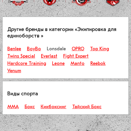
Другие бренды в категории «Экипировка для
единоборств »
Benlee
BoyBo
Lonsdale
OPRO
Top King
Twins Special
Everlast
Fight Expert
Hardcore Training
Leone
Manto
Reebok
Venum
Виды спорта
ММА
Бокс
Кикбоксинг
Тайский Бокс