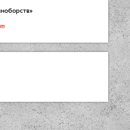
иноборств»
um