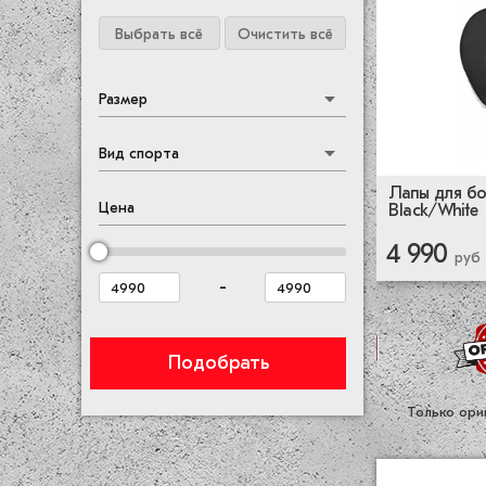
Выбрать всё
Очистить всё
Размер
Вид спорта
Лапы для бок
Цена
Black/White
4 990
руб
-
Подобрать
Только ори