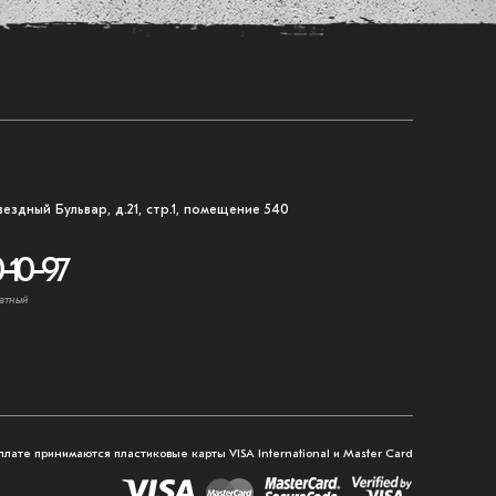
вездный Бульвар, д.21, стр.1, помещение 540
-10-97
атный
плате принимаются пластиковые карты VISA International и Master Card