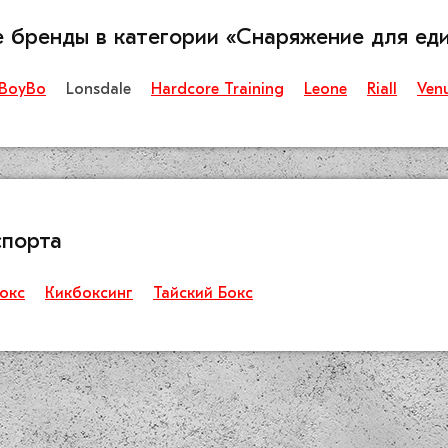
е бренды в категории «Снаряжение для ед
BoyBo
Lonsdale
Hardcore Training
Leone
Riall
Ven
спорта
окс
Кикбоксинг
Тайский Бокс