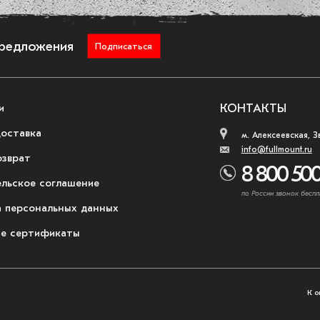
предложения
Подписаться
и
КОНТАКТЫ
доставка
м. Алексеевская, З
info@fullmount.ru
озврат
8 800 500
ельское соглашение
по России звонок беспл
 персональных данных
е сертификаты
К о