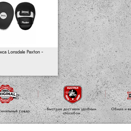
са Lonsdale Paxton -
Быстрая доставка удобным
Обмен и во
ги­нальный товар
способом