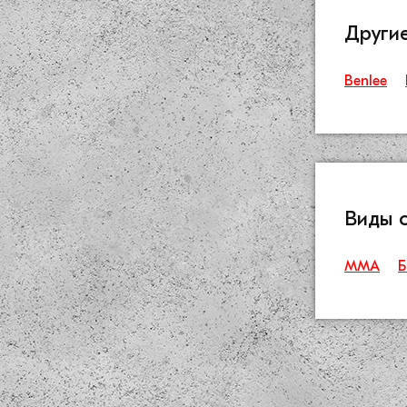
Други
Benlee
Виды 
ММА
Б