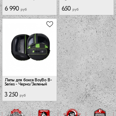
6 990
650
руб
руб
Лапы для бокса BoyBo B-
Series - Черно/Зеленый
3 250
руб